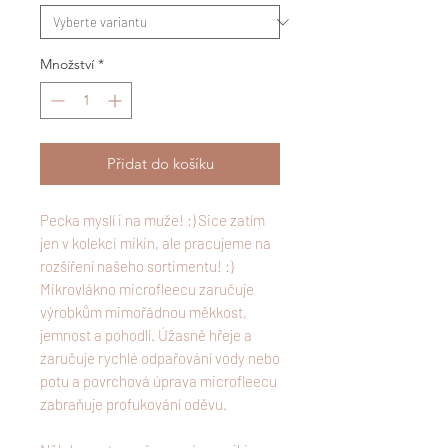
Množství
*
Přidat do košíku
Pecka myslí i na muže! :) Sice zatím
jen v kolekci mikin, ale pracujeme na
rozšíření našeho sortimentu! :)
Mikrovlákno microfleecu zaručuje
výrobkům mimořádnou měkkost,
jemnost a pohodlí. Úžasně hřeje a
zaručuje rychlé odpařování vody nebo
potu a povrchová úprava microfleecu
zabraňuje profukování oděvu.