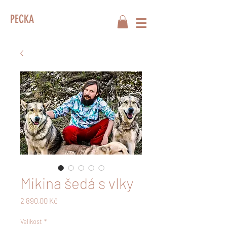
PECKA
Mikina šedá s vlky
Cena
2 890,00 Kč
Velikost
*