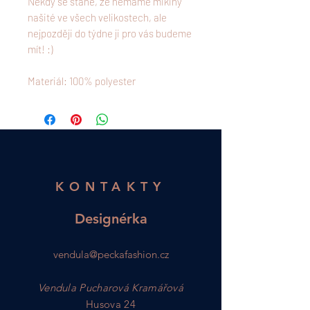
Někdy se stane, že nemáme mikiny
našité ve všech velikostech, ale
nejpozději do týdne ji pro vás budeme
mít! :)
Materiál: 100% polyester
KONTAKTY
Designérka
vendula@peckafashion.cz
Vendula Pucharová Kramářová
Husova 24