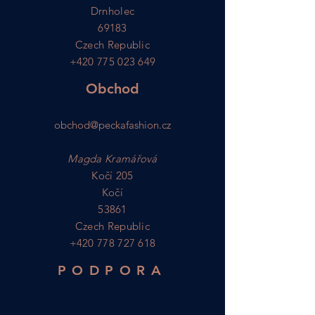
Drnholec
69183
Czech Republic
+420 775 023 649
Obchod
obchod@peckafashion.cz
Magda Kramářová
Kočí 205
Kočí
53861
Czech Republic
+420 778 727 618
PODPORA