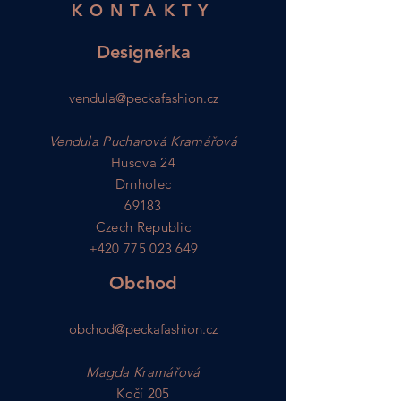
KONTAKTY
Designérka
vendula@peckafashion.cz
Vendula Pucharová Kramářová
Husova 24
Drnholec
69183
Czech Republic
+420 775 023 649
Obchod
obchod@peckafashion.cz
Magda Kramářová
Kočí 205