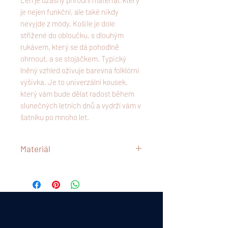
Len je úžasný přírodní materiál, který
je nejen funkční, ale také nikdy
nevyjde z módy. Košile je dole
střižené do obloučku, s dlouhým
rukávem, který se dá pohodlně
ohrnout, a se stojáčkem. Typický
lněný vzhled oživuje barevná folklórní
výšivka. Je to univerzální kousek,
který vám bude dělat radost během
slunečných letních dnů a vydrží vám v
šatníku po mnoho let.
Materiál
50% len
50% viskóza