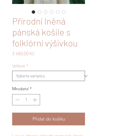
Přírodní lněná
pánská košile s
folklórní výšivkou
Cena
3 490,00 Kč
Velikost
*
Množství
*
Přidat do košíku