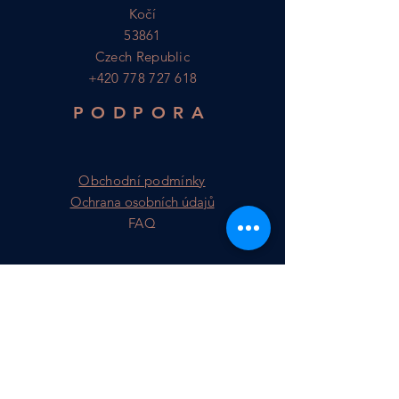
Kočí
53861
Czech Republic
+420 778 727 618
PODPORA
Obchodní podmínky
Ochrana osobních údajů
FAQ
Přihlásit se k odběru