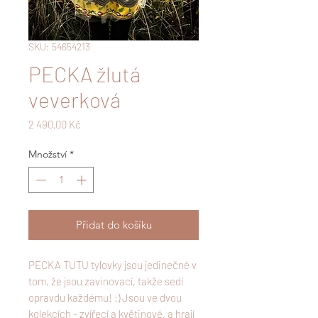
SKU: 54654213
PECKA žlutá
veverková
Cena
2 490,00 Kč
Množství
*
Přidat do košíku
PECKA TUTU tylovky jsou jedinečné v
tom, že jsou zavinovací, takže sedí
opravdu každému! :) Jsou ve dvou
kolekcích - zvířecí a květinové, a hrají