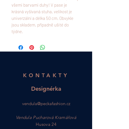
všemi barvami duhy! V pase je
krásná vyšívaná stuha, velikost je
univerzální a délka 50 cm. Obvykle
jsou skladem, případně ušité do
týdne.
KONTAKTY
Designérka
vendula@peckafashion.cz
Vendula Pucharová Kramářová
Husova 24