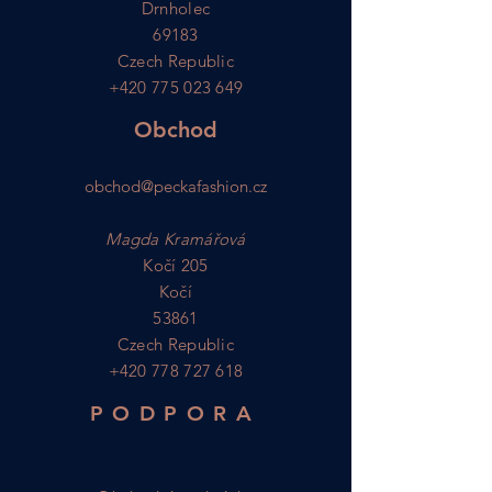
Drnholec
69183
Czech Republic
+420 775 023 649
Obchod
obchod@peckafashion.cz
Magda Kramářová
Kočí 205
Kočí
53861
Czech Republic
+420 778 727 618
PODPORA